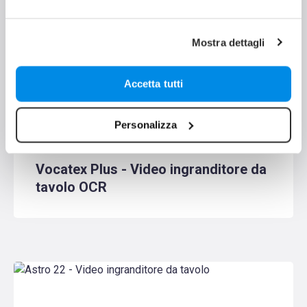
Mostra dettagli
Accetta tutti
Personalizza
Video ingranditori da tavolo con
sintesi vocale
Vocatex Plus - Video ingranditore da
tavolo OCR