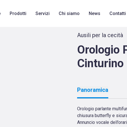
i voce - Tiflosystem è stata caricata
e
Prodotti
Servizi
Chi siamo
News
Contatti
Ausili per la cecità
Orologio P
Cinturino 
Panoramica
Orologio parlante multifu
chiusura butterfly e sicura
Annuncio vocale dell’orar