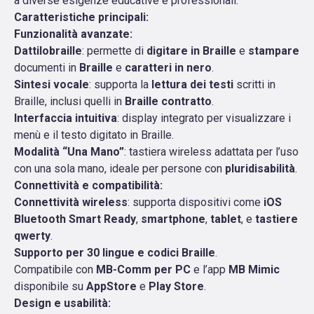
a diverse esigenze educative e professionali.
Caratteristiche principali
:
Funzionalità avanzate
:
Dattilobraille
: permette di
digitare in Braille
e
stampare
documenti in
Braille
e
caratteri in nero
.
Sintesi vocale
: supporta la
lettura dei testi
scritti in
Braille, inclusi quelli in
Braille contratto
.
Interfaccia intuitiva
: display integrato per visualizzare i
menù e il testo digitato in Braille.
Modalità “Una Mano”
: tastiera wireless adattata per l’uso
con una sola mano, ideale per persone con
pluridisabilità
.
Connettività e compatibilità
:
Connettività wireless
: supporta dispositivi come
iOS
Bluetooth Smart Ready
,
smartphone
,
tablet
, e
tastiere
qwerty
.
Supporto per 30 lingue e codici Braille
.
Compatibile con
MB-Comm per PC
e l’app
MB Mimic
disponibile su
AppStore
e
Play Store
.
Design e usabilità
: