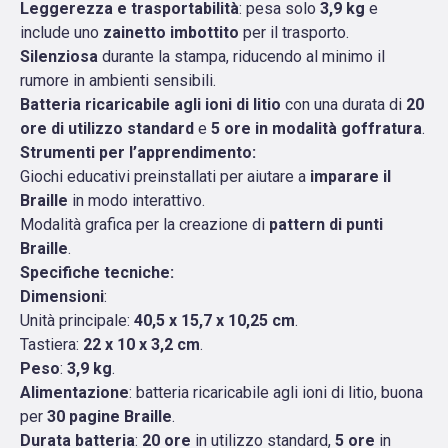
Leggerezza e trasportabilità
: pesa solo
3,9 kg
e
include uno
zainetto imbottito
per il trasporto.
Silenziosa
durante la stampa, riducendo al minimo il
rumore in ambienti sensibili.
Batteria ricaricabile agli ioni di litio
con una durata di
20
ore di utilizzo standard
e
5 ore in modalità goffratura
.
Strumenti per l’apprendimento
:
Giochi educativi preinstallati per aiutare a
imparare il
Braille
in modo interattivo.
Modalità grafica per la creazione di
pattern di punti
Braille
.
Specifiche tecniche
:
Dimensioni
:
Unità principale:
40,5 x 15,7 x 10,25 cm
.
Tastiera:
22 x 10 x 3,2 cm
.
Peso
:
3,9 kg
.
Alimentazione
: batteria ricaricabile agli ioni di litio, buona
per
30 pagine Braille
.
Durata batteria
:
20 ore
in utilizzo standard,
5 ore
in