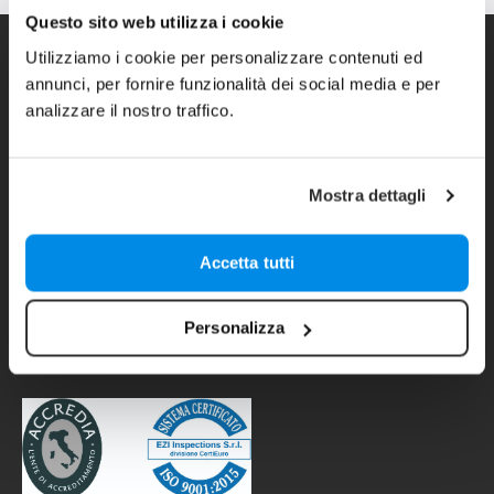
Questo sito web utilizza i cookie
Utilizziamo i cookie per personalizzare contenuti ed
annunci, per fornire funzionalità dei social media e per
analizzare il nostro traffico.
Contatti
Mostra dettagli
Indirizzo:
Via IV Novembre, 12/B -
35017 Piombino Dese (PD)
Telefono:
049 9366933
Accetta tutti
Mail:
info@tiflosystem.it
Personalizza
Politica aziendale sulla qualità