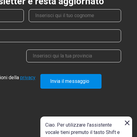
wsletter e resta aggiornato
Cognome
Provincia
ioni della
privacy
Invia il messaggio
Ciao. Per utilizzare l'assistente
vocale tieni premuto il tasto Shift e