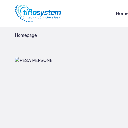
Bilancia parlante pesa persone | Amplificatori di voce - Tiflosys
Hom
Homepage