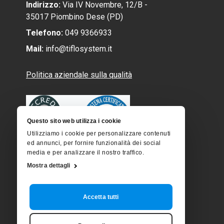
Indirizzo:
Via IV Novembre, 12/B -
35017 Piombino Dese (PD)
Telefono:
049 9366933
Mail:
info@tiflosystem.it
Politica aziendale sulla qualità
Questo sito web utilizza i cookie
Utilizziamo i cookie per personalizzare contenuti
ed annunci, per fornire funzionalità dei social
media e per analizzare il nostro traffico.
Siamo presenti su
Mostra dettagli
Accetta tutti